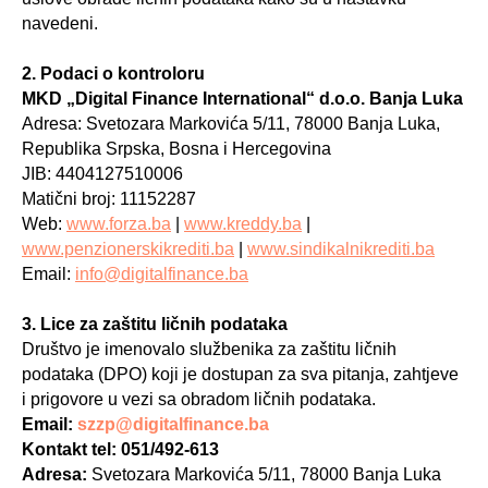
navedeni.
2. Podaci o kontroloru
MKD „Digital Finance International“ d.o.o. Banja Luka
Adresa: Svetozara Markovića 5/11, 78000 Banja Luka,
Republika Srpska, Bosna i Hercegovina
JIB: 4404127510006
Matični broj: 11152287
Web:
www.forza.ba
|
www.kreddy.ba
|
www.penzionerskikrediti.ba
|
www.sindikalnikrediti.ba
Email:
info@digitalfinance.ba
3. Lice za zaštitu ličnih podataka
Društvo je imenovalo službenika za zaštitu ličnih
podataka (DPO) koji je dostupan za sva pitanja, zahtjeve
i prigovore u vezi sa obradom ličnih podataka.
Email:
szzp@digitalfinance.ba
Kontakt tel: 051/492-613
Adresa:
Svetozara Markovića 5/11, 78000 Banja Luka