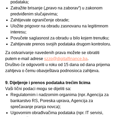
podataka;
Zatražite brisanje („pravo na zaborav“) u zakonom
predviđenim slučajevima;
Zahtijevate ograničenje obrade;
Uložite prigovor na obradu zasnovanu na legitimnom
interesu;
Povučete saglasnost za obradu u bilo kojem trenutku;
Zahtijevate prenos svojih podataka drugom kontroloru.
Za ostvarivanje navedenih prava možete se obratiti
putem e-mail adrese
szzp@digitalfinance.ba
.
Društvo će odgovoriti u roku od 15 dana od dana prijema
zahtjeva o čemu obavještava podnosioca zahtjeva.
9. Dijeljenje i prenos podataka trećim licima
Vaši lični podaci mogu se dijeliti sa:
Regulatornim i nadzornim organima (npr. Agencija za
bankarstvo RS, Poreska uprava, Agencija za
sprečavanje pranja novca);
Ugovornim obrađivačima podataka (npr. IT servisi,