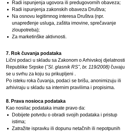
Radi ispunjenja ugovora ili predugovornih obaveza;
Radi ispunjenja zakonskih obaveza Društva;
Na osnovu legitimnog interesa Društva (npr.
unapređenje usluga, zaštita imovine, sprečavanje
zloupotreba);
Za marketinške aktivnosti.
7. Rok čuvanja podataka
Lični podaci u skladu sa Zakonom o Arhivskoj djelatnosti
Republike Srpske (
"Sl. glasnik RS", br. 119/2008)
čuvaju
se u svrhu za koju su prikupljeni .
Po isteku roka čuvanja, podaci se brišu, anonimizuju ili
arhiviraju u skladu sa internim pravilima i propisima.
8. Prava nosioca podataka
Kao nosilac podataka imate pravo da:
Dobijete potvrdu o obradi svojih podataka i pristup
istima;
Zatražite ispravku ili dopunu netačnih ili nepotpunih