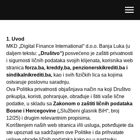
1. Uvod
MKD „Digital Finance International“ d.o.o. Banja Luka (u
daljem tekstu:
„Društvo“)
posvećeno je zaštiti privatnosti
i sigurnosti ličnih podataka svojih klijenata, korisnika web
stranica
forza.ba, kreddy.ba, penzionerskikrediti.ba i
sindikalnikrediti.ba,
kao i svih fizičkih lica sa kojima
ostvaruje poslovnu saradnju.
Ova Politika privatnosti objašnjava način na koji Društvo
prikuplja, koristi, pohranjuje, obrađuje i štiti vaše lične
podatke, u skladu sa
Zakonom o zaštiti ličnih podataka
Bosne i Hercegovine
(„Službeni glasnik BiH“, broj
12/25) i drugim relevantnim propisima.
Korištenjem naših web stranica i/ili usluga, potvrđujete da
ste upoznati sa sadržajem ove Politike i da prihvatate
uslove obrade ličnih podataka kako su u nastavku